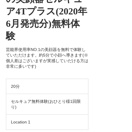
ア4Tプラス(2020年
6月発売分)無料体
験
芸能界使用率NO.1の美顔器を無料で体験し
ていただけます。約5分で小顔へ導きます(※
個人差はございますが実感していだける方は
非常に多いです)
20分
2
0
セ
分
ル
セルキュア無料体験(おひとり様1回限
キ
り)
ュ
ア
無
料
Location 1
体
験