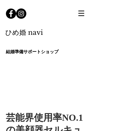
ひ
め婚 navi
​結婚準備サポート
ショップ
ホーム
ご予約
メニュー
サービス内容
芸能界使用率NO.1
の美顔器セルキュ