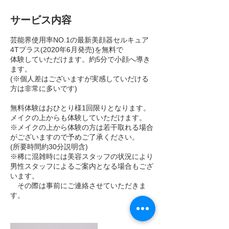
(お
ひ
と
サービス内容
り
様
1
芸能界使用率NO.1の最新美顔器セルキュア
回
4Tプラス(2020年6月発売)を無料で
限
り)
体験していただけます。約5分で小顔へ導き
ます。
(※個人差はございますが実感していだける
方は非常に多いです)
無料体験はおひとり様1回限りとなります。
メイクの上からも体験していただけます。
※メイクの上から体験の方は若干取れる場合
がございますので予めご了承ください。
(所要時間約30分説明含)
※稀に混雑時には美容スタッフの状況により
男性スタッフによるご案内となる場合もござ
います。
その際は事前にご連絡させていただきま
す。