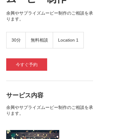
余興やサプライズムービー制作のご相談を承
ります。
無
料
30分
3
無料相談
Location 1
相
0
談
分
今すぐ予約
サービス内容
余興やサプライズムービー制作のご相談を承
ります。